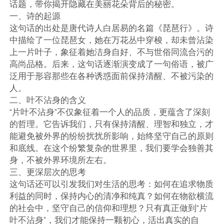
话题，带你揭开隐藏在美丽花朵背后的秘密。
一、诗的起源
这句话的出处是唐代诗人白居易的名篇《琵琶行》。诗
中描绘了一位琵琶女，她在万花丛中穿梭，却未曾沾染
上一片叶子，象征着她洁身自好、不与世俗同流合污的
高尚品格。后来，这句话逐渐演变成了一句俗语，被广
泛用于形容那些在各种诱惑面前保持清醒、不被污染的
人。
二、叶不沾身的含义
“片叶不沾身”不仅象征着一个人的品质，更蕴含了深刻
的哲理。它告诉我们，只有保持清醒、理智和独立，才
能避免被外界的纷纷扰扰所影响，始终坚守自己的原则
和底线。在这个纷繁复杂的世界里，我们要学会独善其
身，不被外界环境所左右。
三、更深层次的思考
这句话还可以引发我们对生活的思考：如何在追求物质
利益的同时，保持内心的清净和纯真？如何在物欲横流
的社会中，坚守自己的信仰和理想？只有真正做到“片
叶不沾身”，我们才能保持一颗初心，活出真实的自