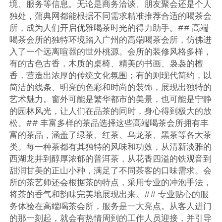
境、服务等信息。无论是商务洽谈、朋友聚会还是个人
独处，蒲典网都能根据不同需求精准推荐合适的喝茶会
所，成为人们开启优雅喝茶时光的得力助手。## 高端
喝茶会所的独特环境踏入广州的高端喝茶会所，仿佛进
入了一个远离喧嚣的世外桃源。会所的装修风格多样，
有的古色古香，木质的桌椅、精美的书画、袅袅的檀
香，营造出浓厚的传统文化氛围；有的则现代简约，以
简洁的线条、明亮的色彩和时尚的装饰，展现出独特的
艺术魅力。窗外可能是繁华都市的美景，也可能是宁静
的园林风光，让人们在品茶的同时，身心得到极大的放
松。## 丰富多样的茶品选择这些高端喝茶会所拥有丰
富的茶品，涵盖了绿茶、红茶、乌龙茶、黑茶等各大茶
类。每一种茶都有其独特的风味和功效，从清新淡雅的
西湖龙井到醇厚浓郁的普洱茶，从花香四溢的铁观音到
甜润甘美的正山小种，满足了不同茶客的口味需求。会
所的茶艺师还会根据茶的特点，采用专业的冲泡手法，
将茶的香气和韵味完美地展现出来。## 专业贴心的服
务体验在高端喝茶会所，服务是一大亮点。从客人进门
的那一刻起，就会有热情周到的工作人员迎接，并引导