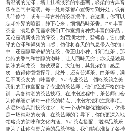
着温润的光泽，墙上挂着淡雅的水墨画，轻柔的古典音
乐在空气中流淌。每一处角落都布置得恰到好处，或有
几竿修竹，或有一尊古朴的茶器摆件。在这里，你可以
忘却外界的喧嚣，静下心来，细细品味茶香。## 丰富
茶品，满足多元需求我们工作室拥有种类丰富的茶品，
无论是清新淡雅的绿茶，如西湖龙井、碧螺春，它们嫩
绿的色泽和鲜爽的口感，仿佛将春天的气息带入你的口
中；还是醇厚浓郁的红茶，像正山小种、祁门红茶，那
独特的香气和甘醇的滋味，让人回味无穷；亦或是独具
韵味的乌龙茶，如铁观音、大红袍，其复杂的口感层
次，值得你慢慢探寻。此外，还有普洱茶、白茶等，满
足不同茶友的口味需求。## 专业茶艺，领略茶韵之美
我们的工作室配备了专业的茶艺师，他们经过严格的培
训，具备精湛的茶艺技巧。在冲泡过程中，茶艺师们会
为你详细讲解每一种茶的特点、冲泡方法和注意事项。
从温杯洁具到投茶注水，每一个动作都优雅娴熟，仿佛
是一场精彩的表演。在茶艺师的引导下，你能更深入地
领略茶的韵味和文化内涵。## 茶点搭配，增添品茶乐
趣为了让你有更完美的品茶体验，我们精心准备了各种