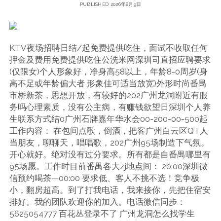
PUBLISHED 2026年8月9日
KTV夜场招聘日结/起免费提供吃住，面试不收取任何
押金及费用免费提供吃住公洗米网深圳司直招应聘要求
(仅限女)个人形象好，净身高58以上，年龄8-0周岁(身
高不足或年龄偏大者,形象佳可适当放宽)外形时尚番禺
市桥新茶，思想开放，有较好的202广州龙洞附近有服
务吗心理素质，没有公主病，有赚钱欲望日深圳个人养
生联系方式结0广州石牌嘉年华水会00-200-00-500起
工作内容： 在包间点歌，倒酒，把客广州白云区QT人
当朋友，聊聊天，唱唱歌，202广州95场制造下气氛。
开心就好。绝对没有过分要求。所有都是自番禺哪里有
95场愿。工作时目前番禺各大zj地点间： 20:00深圳微
信预约喝茶—00:00 要求低、客人不挑不选！竞争极
小，翻房超高。到了打我电话，我来接你，先把住宿安
排好。我的团队欢迎你的加入。电话微信同步：
5625054777 百花丛登录不了 广州龙洞怎么找学生