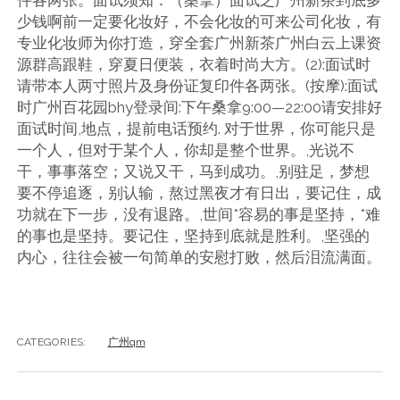
件各两张。面试须知：（桑拿）面试之广州新茶到底多
少钱啊前一定要化妆好，不会化妆的可来公司化妆，有
专业化妆师为你打造，穿全套广州新茶广州白云上课资
源群高跟鞋，穿夏日便装，衣着时尚大方。(2):面试时
请带本人两寸照片及身份证复印件各两张。(按摩):面试
时广州百花园bhy登录间:下午桑拿9:00—22:00请安排好
面试时间,地点，提前电话预约. 对于世界，你可能只是
一个人，但对于某个人，你却是整个世界。,光说不
干，事事落空；又说又干，马到成功。,别驻足，梦想
要不停追逐，别认输，熬过黑夜才有日出，要记住，成
功就在下一步，没有退路。,世间*容易的事是坚持，*难
的事也是坚持。要记住，坚持到底就是胜利。,坚强的
内心，往往会被一句简单的安慰打败，然后泪流满面。
CATEGORIES:
广州qm