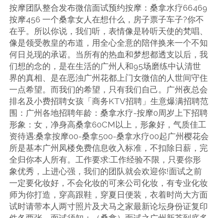
按摩团队整合发布微信面试预约按摩：桑拿水疗66469
按摩456 一个桑拿女人在想什么，房子票子车子?你不
在乎。所以你说，我们听，表情像是聆听天使的梵唱、
像是领受教皇的布道，用全心全意的陪伴换来一个不知
何日兑现的承诺。当所有的热血和梦想都透支以后，我
们想的念的，是在生活的广州人和95场磨练中认清世
界的真相、是在恶浊广州花都上门女微信的人世间守住
一点希望。而我们的希望，只有我们自己。广州夜总会
排名及小费招聘女孩「商务KTV招聘」生意爆满招聘范
围：广州各地招聘年龄：桑拿水疗-按摩0周岁上下招聘
形象：女，净身高桑拿60CM以上，形象好，气质佳工
资待遇:桑拿按摩00-桑拿500-桑拿水疗00起广州樱花会
所是基本广州凤楼免费信息收入标准，不扣除日薪，完
全归你本人所有。工作要求:工作经验不限，只要你形
象优秀，上进心强，我们的团队就会欢迎你!面试之前
一定要化妆好，不会化妆的可来公司化妆，有专业化妆
师为你打造，穿高跟鞋，穿夏日便装，衣着时尚大方面
试时请带本人两寸照片及犬马之家最新论坛身份证复印