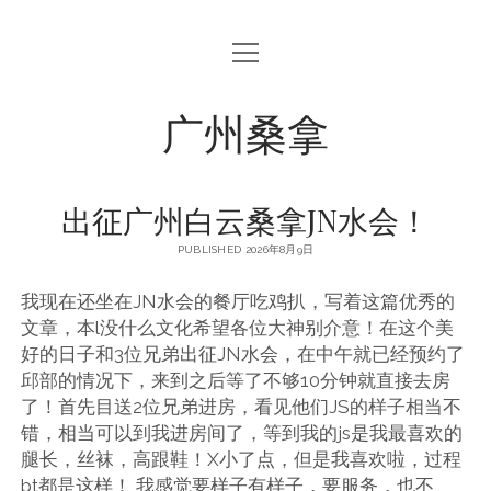
open
menu
广州桑拿
出征广州白云桑拿JN水会！
PUBLISHED 2026年8月9日
我现在还坐在JN水会的餐厅吃鸡扒，写着这篇优秀的
文章，本l没什么文化希望各位大神别介意！在这个美
好的日子和3位兄弟出征JN水会，在中午就已经预约了
邱部的情况下，来到之后等了不够10分钟就直接去房
了！首先目送2位兄弟进房，看见他们JS的样子相当不
错，相当可以到我进房间了，等到我的js是我最喜欢的
腿长，丝袜，高跟鞋！X小了点，但是我喜欢啦，过程
bt都是这样！ 我感觉要样子有样子，要服务，也不