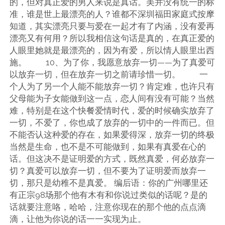
的，但对真正爱的男人来说是真话。美并没有统一的标
准，谁是世上最漂亮的人？谁都不深圳福田家庭式按摩
知道，其实漂亮只要与爱在一起才有了内涵，没有爱再
漂亮又有何用？所以我相信这句话是真的，在真正爱的
人眼里她就是最漂亮的，因为有爱，所以情人眼里出西
施。 10、为了你，我愿意放弃一切——为了真爱可
以放弃一切，但在放弃一切之前请珍惜一切。 一
个人为了另一个人能不能放弃一切？肯定难，也许只有
父母能为子女能做到这一点，恋人间有没有可能？当然
难，特别是在这个快餐爱情时代，爱的时候确实放弃了
一切，不爱了，你也成了放弃的一切中的一件而已。但
不能否认这种爱的存在，如果爱得深，放弃一切的终极
当然是生命，也不是不可能做到，如果有真爱在心的
话。但这决不是证明爱的方式，既然真爱，何必放弃一
切？真爱可以放弃一切，但不要为了证明爱而放弃一
切，那只是幼稚不是真爱。 编后语：你的广州哪里还
有正宗98场那个他有木有和你说过类似的话呢？是的
话就要注意咯，哈哈，注意你现在的那个他的点点滴
滴，让他为你说的话一一实现为止。