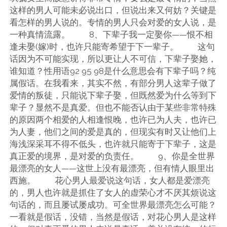
这样的男人可能未必说出口，但说出来又何妨？关键是
看怎样的男人说的。专情的男人只会对爱的女人说，是
一种真情流露。 8、下辈子我一定娶你——恨不相
逢未娶(嫁)时，也许只能寄希望于下一辈子。 这句
话因为不可能实现，所以更让人不可信，下辈子娶她，
谁知道？性用语92 95 98是什么意思会有下辈子吗？纯
属假话。在我看来，其实不然，有部分男人这辈子做了
爱情的叛徒，只能说下辈子娶，但既然爱为什么等到下
辈子？显然不是真爱。但也不能否认由于某些非常特殊
的原因两个相爱的人相逢恨晚，也许已为人夫，也许已
为人妻，他们之间的爱是真的，但现实有时又让他们上
海浅深采耳不得不低头，也许就只能寄于下辈子，这是
真正爱的境界，是对爱的负责任。 9、你是全世界
最漂亮的女人——这世上没有最漂亮，但有情人眼里出
西施。 花心男人最爱说这句话，女人都是爱漂亮
的，男人也许就是抓住了女人的虚荣心才不厌其烦说这
句话的，而且屡试屡成功。可全世界最漂亮怎么可能？
一看就是假话，没错，当然是假话，对花心男人是这样