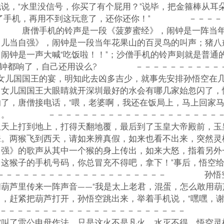
说，“水里没信号，你买了有个屁用？”说毕，把金箍棒从耳
有了手机，再用不到这玩意了，还你还你！” －－－－
唐僧手机的铃声是一段《菠萝蜜经》，闹钟是一阵当年
男儿当自强》，闹钟是一段当年花果山的百灵鸟的叫声；猪八
闹钟是一声大喊“吃饭啦！！”；沙僧手机的铃声则就是普通
闹钟都响了，自己还用设么? －－－－－－－－－－－
国王的宴，明知此去凶多吉少，就事先安排孙悟空在几
，女儿国国王大眼睛就开深圳最好的水会有哪几家始忽闪了，
了，唐僧接电话，“喂，老婆啊，我还在饭局上，马上回家马
跑了。 －－－－－－－－－－－－－－－－－－
从天上打到地上，打得天翻地覆，最后到了玉皇大帝殿前，玉
来。两猴飞到西天，请如来辨真假，如来也看不出来，突然灵
强》的歌声从其中一个猴的身上传出，如来大怒，指着另外
这猴子的手机号码，你总冒充不得吧，拿下！”事后，悟空
－－－－－－－－－－－－－－－－－－ 孙悟空
葫芦里传来一阵声音——“我是太上老君，混蛋，怎么敢用葫
，赶紧把葫芦打开，孙悟空跳出来，举着手机说，“嘿嘿，
－－－－－－－－－－－－－－－－－－－－－ 四
叫了雷公电母作法，只是这火不是凡火，水灭不得。悟空灵机一