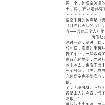
买一个，孙悟空笑话他
王，说，“自从老孙
－－－－－－－－ 
悟空手机的铃声是《
《月亮代表我的心》，
有——其他三个人的
－－ 唐僧赴女儿国
酒过三巡，菜过五味
想勾搭，唐僧的手机响
告了个罪，一溜烟
猴冒充孙悟空，两猴
照来照去，也看不出
一个号码，《男儿当自
充孙悟空也不彻底点，
信。 －－－－－
了，无法脱身。突然间
得是主人的声音，慌了
吃饭。” －－－
见熊熊大火阻路，悟空