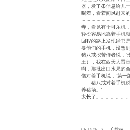
器，发了条信息给几十
喝着，看着闻风赶来
－－－－－－－－－
寺，看见有个可乐机
轻松容易地靠着手机
回程的路上发现经书
要他们的手机，没想到
猪八戒挖苦侍者说，“
王），我在西天大雷
啊，那批出口水果的
僧对着手机说，“第
猪八戒对着手机说，
养猪场。”
太长了。。。。。。
CATEGORIES:
广州qm