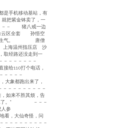
都是手机移动基站，有
，就把紫金钵卖了，一
－－－ 猪八戒一边
白云区全套 孙悟空
，他很生气。 唐僧
 上海温州指压店 沙
，取经路还没走到一
－－－－－－－－－
接给110打个电话，
－－－－－－－－－
子，大象都跑出来了，
－－－－－－－－－
，如来不胜其烦，告
我烦死了。” －－－
把人参
覆去地看，大仙奇怪，问
－－－－－－－－－－