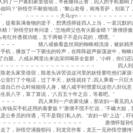
一户寡妇家里借宿，半夜睡得正香，四人的手机都响了
小姐吗？”孙悟空不耐烦地说，“黎山老母，南海菩萨，别装了
码。” －－－－－－－犬马qm－－－－－－－－
子，提着装满食物的篮子，想诱惑师徒四人上当，一直沉默的
妖精！”孙悟空好奇问道，“怎地师父也有火眼金睛？”唐僧骄
像头有红外透视功能，五千两银子不是白花的，嘿嘿。”
－－－－ 猪八戒偷看盘丝洞的蜘蛛精洗澡，被妖精用
开手机，播放了一下驱虫的铃声，在阵阵超声振荡波中，蜘蛛
了白眼。八戒从网里出来说深圳喝茶全套群，“小样，你们还
－－－－－－－－－－－－－－－－－－ 四人到了
了陈老头家里借宿，陈老头诉苦说这河里的妖怪要吃他们家孩
公室打了个电话，过了半天，妖怪就挂了…四人乘着一只巨
知道自己什么时候能得人身，猪八戒平时惯爱玩这些八卦玩意
的生辰八字，算了算说，“八百五十年之后，等着吧。”
－－－－ 四人来到一户农家化缘，那农妇一看见四人
么有钱买手机还用的着要饭？”唐僧不慌不忙说，“不瞒大姐
是公务员的待遇，可不是我们私人的。”农妇一听“上边”，
－－－－－－－－－－－－－－ 唐僧怀疑孙悟空
赶走了，孙悟空满脸郁闷，到龙宫作客，龙王一见孙悟空腰挎