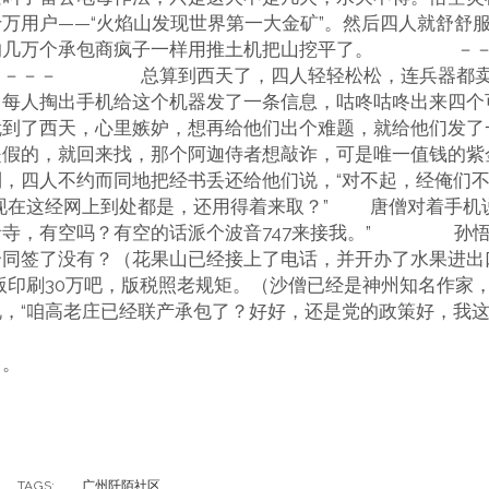
万用户——“火焰山发现世界第一大金矿”。然后四人就舒舒
的几万个承包商疯子一样用推土机把山挖平了。 －－
－－－－ 总算到西天了，四人轻轻松松，连兵器都卖
，每人掏出手机给这个机器发了一条信息，咕咚咕咚出来四个
就到了西天，心里嫉妒，想再给他们出个难题，就给他们发了
是假的，就回来找，那个阿迦侍者想敲诈，可是唯一值钱的紫
，四人不约而同地把经书丢还给他们说，“对不起，经俺们不
现在这经网上到处都是，还用得着来取？” 唐僧对着手机
音寺，有空吗？有空的话派个波音747来接我。” 孙悟
合同签了没有？（花果山已经接上了电话，并开办了水果
一版印刷30万吧，版税照老规矩。（沙僧已经是神州知名作
“咱高老庄已经联产承包了？好好，还是党的政策好，我这
。。
TAGS:
广州阡陌社区