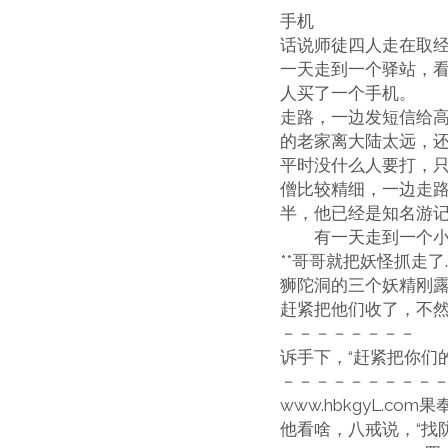
手机
话说师徒四人走在取
一天走到一个驿站，看
人买了一个手机。
走路，一边发短信给
的老家离大陆太远，
平时没什么人要打，
僧比较精细，一边走
半，他已经是知名
有一天走到一个小妖
**哥哥就把妖怪
狮陀洞的三个妖精刚露
赶紧把他们收了，不
－－－－－－－－ 
诉手下，“赶紧把你
－－－－－－－－－
www.hbkgyL.
他看啥，八戒说，“