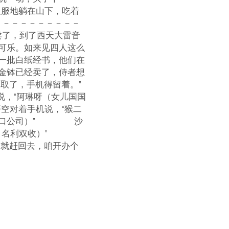
服服地躺在山下，吃着
－－－－－－－－－
了，到了西天大雷音
可乐。如来见四人这么
一批白纸经书，他们在
金钵已经卖了，侍者想
取了，手机得留着。”
说，“阿琳呀（女儿国国
空对着手机说，“猴二
进出口公司）” 沙
家，名利双收）”
就赶回去，咱开办个