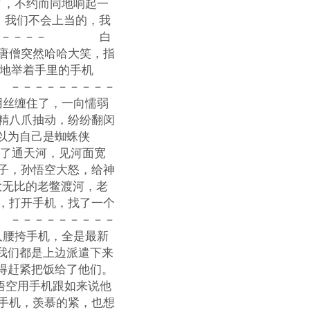
，不约而同地响起一
，我们不会上当的，我
－－－－－－－ 白
唐僧突然哈哈大笑，指
傲地举着手里的手机
 －－－－－－－－－
丝缠住了，一向懦弱
精八爪抽动，纷纷翻闵
以为自己是蜘蛛侠
通天河，见河面宽
子，孙悟空大怒，给神
大无比的老鳖渡河，老
，打开手机，找了一个
 －－－－－－－－－
腰挎手机，全是最新
，我们都是上边派遣下来
吓得赶紧把饭给了他们。
用手机跟如来说他
手机，羡慕的紧，也想