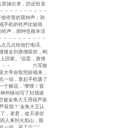
朵里抽出来，扔还给龙
－－－－－－－－－－
他寺里的晨钟声；孙
戒手机的铃声比较俗
的铃声，闹钟也根本没
－－－－－－－－－
点几点给他打电话。
慢慢走到唐僧跟前，刚
上回家。”说罢，唐僧
－－－－－ 六耳猕
皇大帝命取照妖镜来，
机一动，拿起手机拨了
一个猴说，“孽障！冒
给神州移动写了封感谢
被金角大王用葫芦装
芦装我？”金角大王认
谢了，老君，改天请你
人来到火焰山，眼
动，买了个****