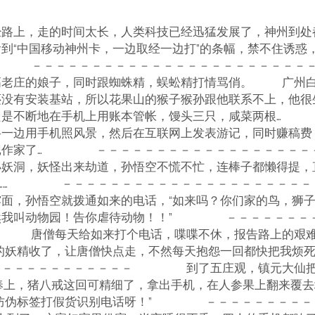
经路上，走的时间太长，人类科技已经迅猛发展了，神州到处
到“中国移动神州卡，一边取经一边打”的条幅，禁不住诱惑
 －－－－－－－－－－－－－－－－－－－－－－－
高老庄的娘子，同时跟蜘蛛精，蜈蚣精打情骂俏。 广州
还没有安装基站，所以花果山的猴子猴孙跟他联系不上
只是不断地在手机上用账本管帐，馒头三只，咸菜两根…
路一边用手机照风景，然后在互联网上发表游记，同时赚稿费
游记作家了… －－－－－－－－－－－－－－－－－
洞，妖怪出来劫道，孙悟空不慌不忙，连棒子都懒得提，直
抓走了…… －－－－－－－－－－－－－－－－－
面，孙悟空就拨通如来的电话，“如来吗？你们家的鸟，狮
然我叫动物园！告你虐待动物！！” －－－－－－－－
唐僧每天给如来打个电话，喋喋不休，报告路上的艰难
们的妖精收了，让唐僧快点走，不然每天抱怨一回都快把
－－－－－－－－－－－－ 到了五庄观，镇元大仙
com果奉上，猪八戒这回可精细了，拿出手机，在人参果上翻来
找防伪标签打假货识别电话呀！” －－－－－－－－－