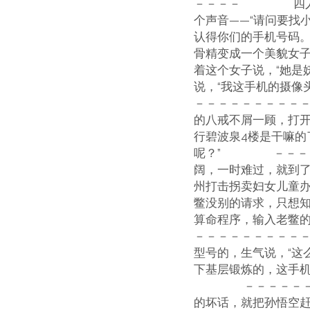
－－－－ 四人到了
个声音——“请问要找
认得你们的手机号
骨精变成一个美貌女
着这个女子说，“她是
说，“我这手机的摄
－－－－－－－－－
的八戒不屑一顾，打
行碧波泉4楼是干嘛的
呢？” －－－－
阔，一时难过，就到
州打击拐卖妇女儿童办
鳖没别的请求，只想
算命程序，输入老鳖
－－－－－－－－－
型号的，生气说，“这
下基层锻炼的，这手机
－－－－－－－－
的坏话，就把孙悟空