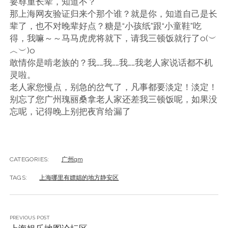
要尊重长辈，知道不？
那上海网友验证归来个那个谁？就是你，知道自己是长
辈了，也不对晚辈好点？糖是“小孩纸”跟“小童鞋”吃
得，我嘛～～马马虎虎将就下，请我三顿饭就行了o(︶
︿︶)o
敢情你是啃老族的？我……我……我……我老人家说话都不机
灵啦。
老人家您慢点，别急的岔气了，凡事都要淡定！淡定！
别忘了您广州瑰丽桑拿老人家还差我三顿饭呢，如果没
忘呢，记得晚上别把夜宵给漏了
CATEGORIES:
广州qm
TAGS:
上海哪里有嫖娼的地方静安区
PREVIOUS POST