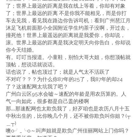
了；世界上最远的距离是我在线上等着，你却有对象
了；世界上最远的距离 不是你我不能相见，而是你打
车去见我，看见我在路边你告诉司机：看到广州琶江月
沐足飞机前面那小全国附近学生约茶子没啊，开过去，
撞死他！世界上最遥远的距离就是我爱你，你却说，
滚。世界上最远的距离是我决定明天向你告白，你却说
你今天结婚。
有。叮叮当报道。小童鞋，别怕大哥大姐，你想顶帖就
顶帖，想说话就说话。
话也说了，帖也顶过了；就是人气太不活跃了
不对吖？？？为什么你87年的25了，我87年的却24
了？这速配网太坑我了吧？
广州白云区95水会嘘～速配的年龄是用农历算的。人
气一向如此，很多都是自己盖的楼啊
那……那速配网也太欺负我了，好歹咱也是农历八月十五
中秋出生的，比你晚几个月，还不被你欺负叫你姐？(┬
＿┬)
噢o╯_╰o～叫声姐就是欺负广州佳丽网站上门你吗？