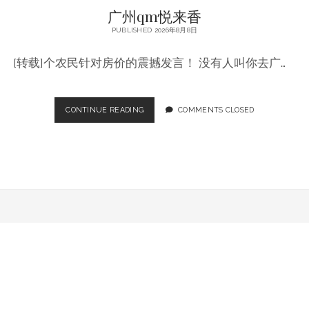
广州qm悦来香
PUBLISHED 2026年8月8日
[转载]个农民针对房价的震撼发言！ 没有人叫你去广…
广
CONTINUE READING
COMMENTS CLOSED
州
QM
悦
来
香