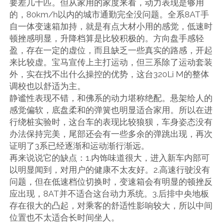
要差几十匹。但从家用的家度来看，动力表现是够用
的，80km/h以内的城市通勤完全没问题。全系8AT手
自一体变速箱加持，就是有点大材小用的感觉，低速时
顿挫感明显，升降档算是比较积极的。方向盘手感轻
盈，存在一定的虚位，而且缺乏一些真实的路感，开起
来比较虚。宝马宣传上主打运动，但三系除了运动套装
外，实在找不出什么操控的优势，这台320Li M的整体
调校也以舒适为主。
静谧性表现不错，和佛系的动力堪称绝配。悬架给人的
感觉偏软，底盘柔和的弹簧也明显适合家用。所以在进
行绕桩实验时，这台车的表现比较狼狈，车身姿态没有
办法保持完美，尾部还会有一些多余的弹跳出现，再次
证明了3系已经逐渐和运动渐行渐远。
再来说说它的缺点：1.内饰味道很大，进入新车内部可
以明显闻到，对用户的健康不太友好。2.高速行驶没有
问题，但在低速档位切换时，变速箱会有明显的顿挫反
应出现，8AT并不适合这台动力系统。3.后排中央地板
存在很大的凸起，对乘客的舒适性影响较大，所以中间
位置也不太适合长时间坐人。