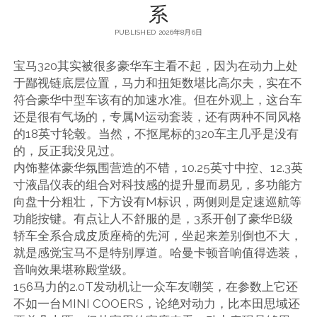
系
PUBLISHED 2026年8月6日
宝马320其实被很多豪华车主看不起，因为在动力上处
于鄙视链底层位置，马力和扭矩数堪比高尔夫，实在不
符合豪华中型车该有的加速水准。但在外观上，这台车
还是很有气场的，专属M运动套装，还有两种不同风格
的18英寸轮毂。当然，不抠尾标的320车主几乎是没有
的，反正我没见过。
内饰整体豪华氛围营造的不错，10.25英寸中控、12.3英
寸液晶仪表的组合对科技感的提升显而易见，多功能方
向盘十分粗壮，下方设有M标识，两侧则是定速巡航等
功能按键。有点让人不舒服的是，3系开创了豪华B级
轿车全系合成皮质座椅的先河，坐起来差别倒也不大，
就是感觉宝马不是特别厚道。哈曼卡顿音响值得选装，
音响效果堪称殿堂级。
156马力的2.0T发动机让一众车友嘲笑，在参数上它还
不如一台MINI COOERS，论绝对动力，比本田思域还